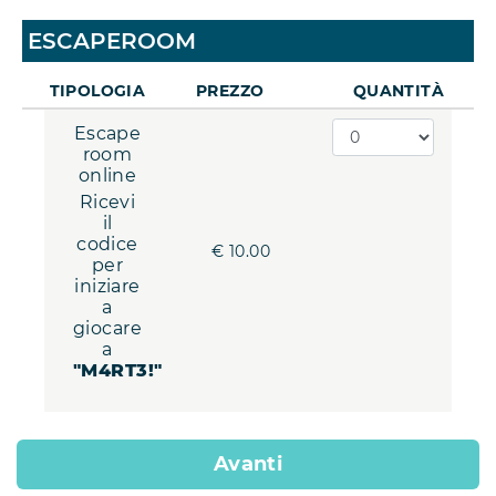
ESCAPEROOM
TIPOLOGIA
PREZZO
QUANTITÀ
Escape
room
online
Ricevi
il
codice
€ 10.00
per
iniziare
a
giocare
a
"M4RT3!"
Avanti