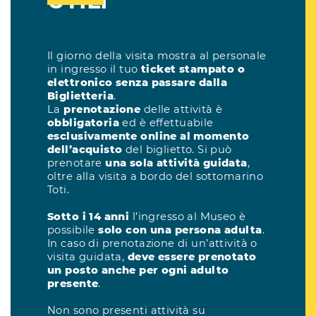
UTILI
INFORMAZIONI UTILI
Il giorno della visita mostra al personale
Il giorno della visita mostra al personale in ingr
in ingresso il tuo
ticket stampato o
tuo
ticket stampato o elettronico senza pas
elettronico senza passare dalla
dalla Biglietteria
.
Biglietteria
.
La
prenotazione
delle attività è
obbligatoria
La
prenotazione
delle attività è
effettuabile
esclusivamente online al mome
obbligatoria
ed è effettuabile
dell’acquisto
del biglietto. Si può prenotare
u
esclusivamente online al momento
attività guidata
, oltre alla visita a bordo del
dell’acquisto
del biglietto. Si può
sottomarino Toti.
prenotare
una sola attività guidata
,
oltre alla visita a bordo del sottomarino
Sotto i 14 anni
l’ingresso al Museo è possibile
Toti.
con una persona adulta
. In caso di prenotazio
un’attività o visita guidata,
deve essere preno
Sotto i 14 anni
l’ingresso al Museo è
un posto anche per ogni adulto presente
.
possibile
solo con una persona adulta
.
In caso di prenotazione di un’attività o
Non sono presenti attività su prenotazione per
visita guidata,
deve essere prenotato
di 3 anni.
un posto anche per ogni adulto
presente
.
Scopri di più sui servizi disponibili all’interno d
Museo e su come pianificare la visita qui
Non sono presenti attività su