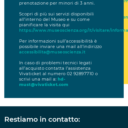
https://www.museoscienza.org/it/visitare/infor
prenotazione per minori di 3 anni.
Per informazioni sull’accessibilità è possibile i
Scopri di più sui servizi disponibili
una mail all’indirizzo
accessibilita@museoscien
all’interno del Museo e su come
pianificare la visita qui
In caso di problemi tecnici legati all’acquisto 
https://www.museoscienza.org/it/visitare/informa
l’assistenza Vivaticket al numero 02 92897710 o
una mail a:
hd-must@vivaticket.com
Per informazioni sull’accessibilità è
possibile inviare una mail all’indirizzo
accessibilita@museoscienza.it
In caso di problemi tecnici legati
all’acquisto contatta l’assistenza
Vivaticket al numero 02 92897710 o
scrivi una mail a:
hd-
must@vivaticket.com
Restiamo in contatto: